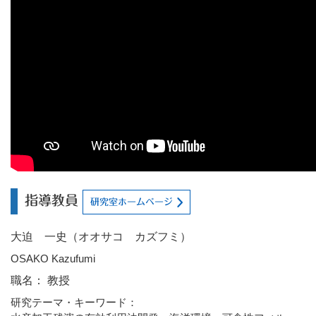
指導教員
研究室ホームページ
大迫 一史（オオサコ カズフミ）
OSAKO Kazufumi
職名： 教授
研究テーマ・キーワード：