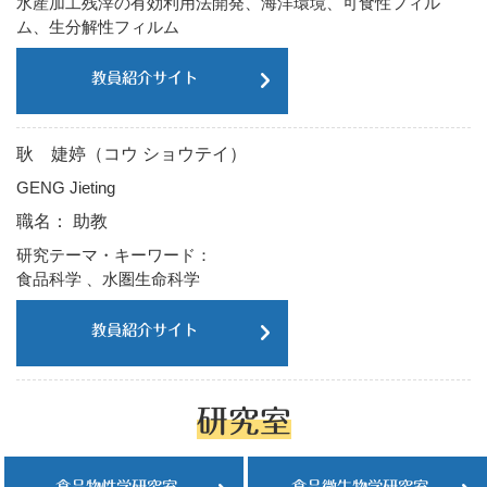
水産加工残滓の有効利用法開発、海洋環境、可食性フィル
ム、生分解性フィルム
教員紹介サイト
耿 婕婷（コウ ショウテイ）
GENG Jieting
職名： 助教
研究テーマ・キーワード：
食品科学 、水圏生命科学
教員紹介サイト
研究室
食品物性学研究室
食品微生物学研究室