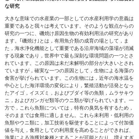
な研究
大きな意味での水産業の一部としての水産利用学の意義は
重要であると我々は考えています。そのような観点からの
研究の一つに、磯焼け原因生物の有効利用法の研究があり
ます。｢磯焼け｣とは，有用魚介類の成育の場として，ま
た，海水浄化機能として重要である沿岸海域の藻場が消滅
する現象であり，世界中で最も深刻な環境問題の一つとさ
れています。この原因は未だ未解明の部分が大きいとされ
ていますが，確実な一つの原因として，生物による海藻の
食害が挙げられています。この生物には，近年の海水温を
中心とした海洋環境の変化により，繁殖活動が活発となっ
たアイゴ，イスズミ，およびブダイ等の魚類，ムラサキウ
ニ，およびガンガゼ類等のウニ類が挙げられています。一
方で，これら魚類については，特有の臭気を有するため，
そのままでは食用に適しません。これら未利用・低利用の
魚類やウニ類に，加工技術を駆使することによって付加価
値を与え，食用としての利用度を高めることができれば、
漁業による漁獲対象種とすることが可能となり、増えすぎ