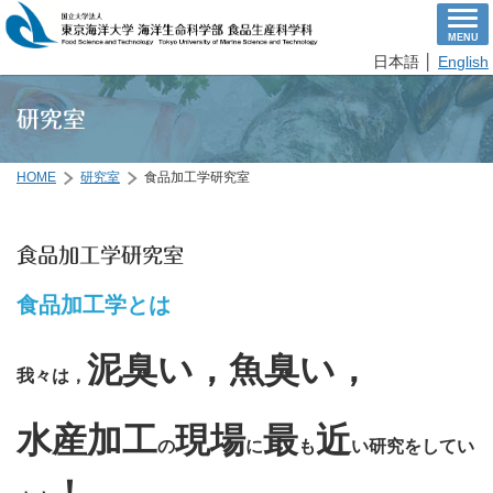
MENU
日本語 │
English
研究室
HOME
研究室
食品加工学研究室
食品加工学研究室
食品加工学とは
泥臭い，魚臭い，
我々は，
水産加工
現場
最
近
の
に
も
い研究をしてい
！