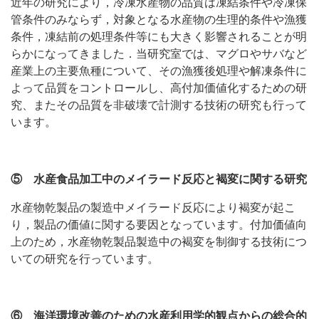
近年の研究により，冷凍水産物の品質は凍結条件や冷凍保
管条件のみならず，対象となる水産物の生理的条件や漁獲
条件，凍結前の処理条件等にも大きく影響されることが明
らかになってきました．当研究室では、マグロやサバなど
産業上の主要魚種について、その漁獲後処理や解凍条件に
よって品質をコントロールし、高付加価値化するための研
究、またその品質を非破壊で計測する技術の研究も行って
います。
⑤ 水産食品加工中のメイラード反応と褐変に関する研究
水産物乾製品の製造中メイラード反応により褐変が起こ
り，製品の価値に関する要因となっています。付加価値向
上のため，水産物乾製品製造中の褐変を制御する技術につ
いての研究を行っています。
⑥ 海洋環境改善のための水産利用学的観点からの総合的